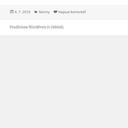
Publikováno:
Rubriky:
pro text s názvem Výběr 
6. 7. 2010
Normy
Napsat komentář
Používáme WordPress (v češtině).